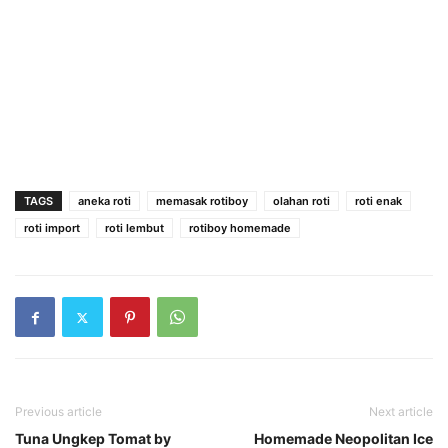
TAGS
aneka roti
memasak rotiboy
olahan roti
roti enak
roti import
roti lembut
rotiboy homemade
Previous article
Next article
Tuna Ungkep Tomat by
Homemade Neopolitan Ice