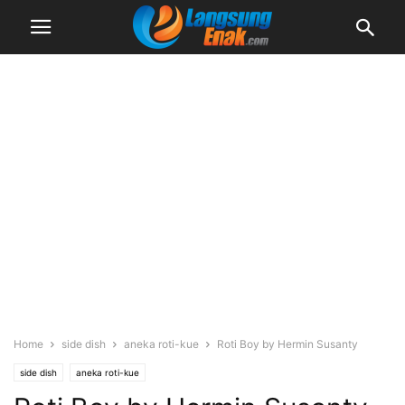
Home
side dish
aneka roti-kue
Roti Boy by Hermin Susanty
side dish
aneka roti-kue