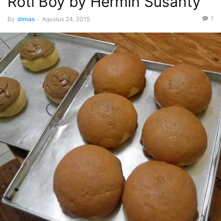
Roti Boy by Hermin Susanty
1
By
dimas
-
Agustus 24, 2015