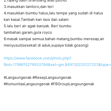
2.rajang daun brambang atau puthut
3.masukkan lamtoro,dan teri
4.masukkan bumbu halus,lalu tempe yang sudah di halus
kan kasar.Tambah kan laos dan salam
5.lalu beri air agak banyak. Beri bumbu
tambahan.garam,gula royco
6.masak sampai semua bahan matang,bumbu meresap,air
menyusut(sesekali di aduk,supaya tidak gosong)
https://www.facebook.com/photo.php?
fbid=1706615279553764&set=gm.849720225127323&type=
#Langsungenak #ResepLangsungenak
#KomunitasLangsungenak #FBGroupLangsungenak