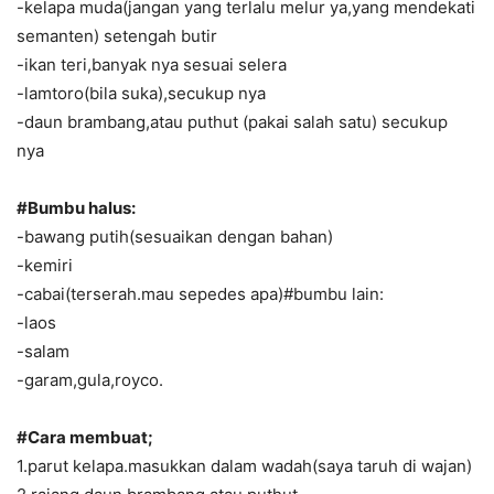
-kelapa muda(jangan yang terlalu melur ya,yang mendekati
semanten) setengah butir
-ikan teri,banyak nya sesuai selera
-lamtoro(bila suka),secukup nya
-daun brambang,atau puthut (pakai salah satu) secukup
nya
#Bumbu halus:
-bawang putih(sesuaikan dengan bahan)
-kemiri
-cabai(terserah.mau sepedes apa)#bumbu lain:
-laos
-salam
-garam,gula,royco.
#Cara membuat;
1.parut kelapa.masukkan dalam wadah(saya taruh di wajan)