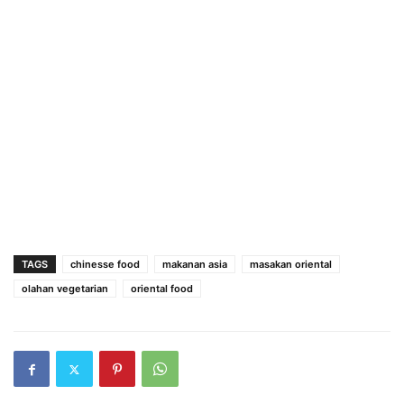
TAGS
chinesse food
makanan asia
masakan oriental
olahan vegetarian
oriental food