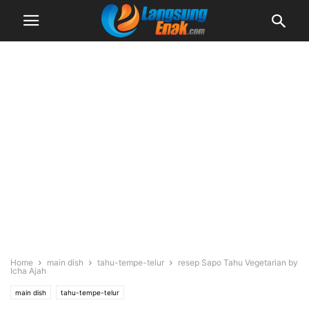
Home
main dish
tahu-tempe-telur
resep Sapo Tahu Vegetarian by
Icha Ajah
main dish
tahu-tempe-telur