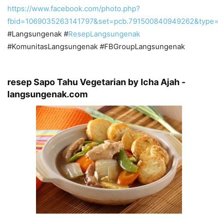
https://www.facebook.com/photo.php?
fbid=1069035263141797&set=pcb.791500840949262&type=
#Langsungenak #
ResepLangsungenak
#KomunitasLangsungenak #FBGroupLangsungenak
resep Sapo Tahu Vegetarian by Icha Ajah -
langsungenak.com