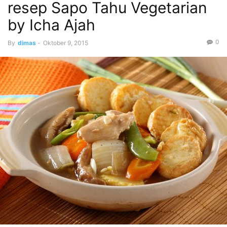
resep Sapo Tahu Vegetarian
by Icha Ajah
0
By
dimas
-
Oktober 9, 2015