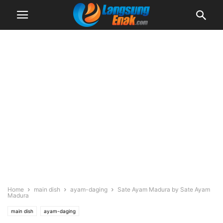
Home
main dish
ayam-daging
Sate Ayam Madura by Sate Ayam
Madura
main dish
ayam-daging