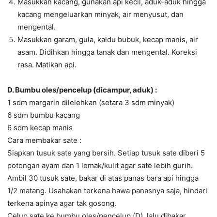
Masukkan kacang, gunakan api kecil, aduk-aduk hingga
kacang mengeluarkan minyak, air menyusut, dan
mengental.
Masukkan garam, gula, kaldu bubuk, kecap manis, air
asam. Didihkan hingga tanak dan mengental. Koreksi
rasa. Matikan api.
D. Bumbu oles/pencelup (dicampur, aduk) :
1 sdm margarin dilelehkan (setara 3 sdm minyak)
6 sdm bumbu kacang
6 sdm kecap manis
Cara membakar sate :
Siapkan tusuk sate yang bersih. Setiap tusuk sate diberi 5
potongan ayam dan 1 lemak/kulit agar sate lebih gurih.
Ambil 30 tusuk sate, bakar di atas panas bara api hingga
1/2 matang. Usahakan terkena hawa panasnya saja, hindari
terkena apinya agar tak gosong.
Celup sate ke bumbu oles/pencelup (D), lalu dibakar