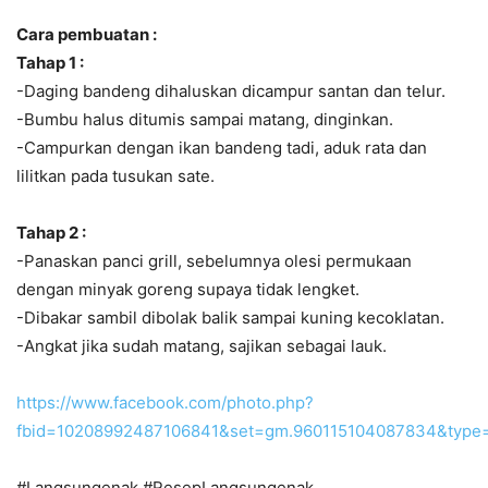
Cara pembuatan :
Tahap 1 :
-Daging bandeng dihaluskan dicampur santan dan telur.
-Bumbu halus ditumis sampai matang, dinginkan.
-Campurkan dengan ikan bandeng tadi, aduk rata dan
lilitkan pada tusukan sate.
Tahap 2 :
-Panaskan panci grill, sebelumnya olesi permukaan
dengan minyak goreng supaya tidak lengket.
-Dibakar sambil dibolak balik sampai kuning kecoklatan.
-Angkat jika sudah matang, sajikan sebagai lauk.
https://www.facebook.com/photo.php?
fbid=10208992487106841&set=gm.960115104087834&type=
#Langsungenak #ResepLangsungenak