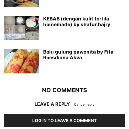
KEBAB (dengan kulit tortila
homemade) by shafur.bajry
Bolu gulung pawonita by Fita
Roesdiana Akva
NO COMMENTS
LEAVE A REPLY
Cancel reply
LOG IN TO LEAVE A COMMENT