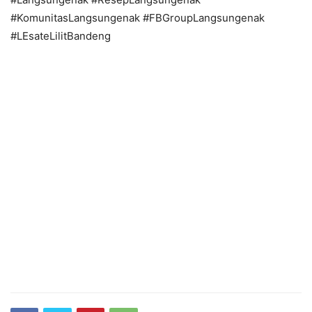
#KomunitasLangsungenak #FBGroupLangsungenak
#LEsateLilitBandeng