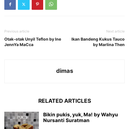
Previous article
Next article
Otak-otak Unyil Teflon by Ine
Ikan Bandeng Kukus Tauco
JennYa MaCca
by Marlina Then
dimas
RELATED ARTICLES
Bikin pukis, yuk, Ma! by Wahyu
Nursanti Suratman