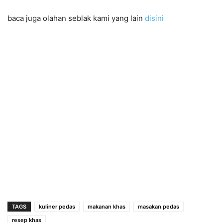
baca juga olahan seblak kami yang lain
disini
TAGS
kuliner pedas
makanan khas
masakan pedas
resep khas