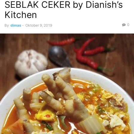
SEBLAK CEKER by Dianish’s
Kitchen
0
By
dimas
-
Oktober 9, 2019