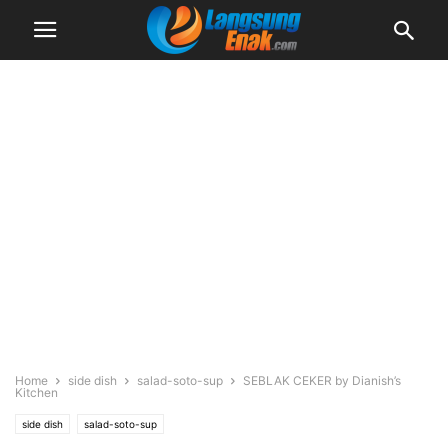
Home
side dish
salad-soto-sup
SEBLAK CEKER by Dianish’s
Kitchen
side dish
salad-soto-sup