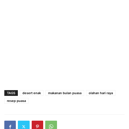
TAGS
desert enak
makanan bulan puasa
olahan hari raya
resep puasa