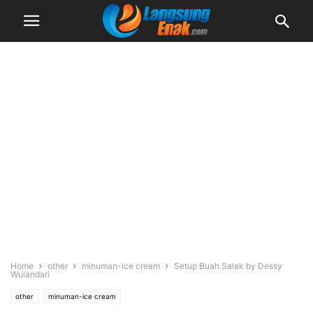
Home
other
minuman-ice cream
Setup Buah Salak by Dessy
Wulandari
other
minuman-ice cream