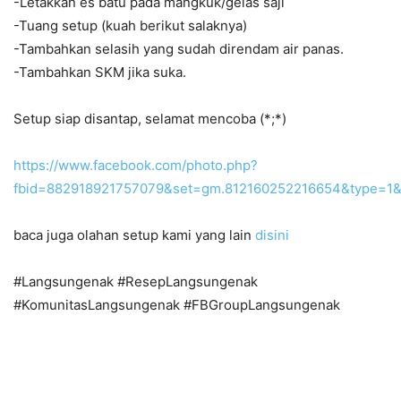
-Letakkan es batu pada mangkuk/gelas saji
-Tuang setup (kuah berikut salaknya)
-Tambahkan selasih yang sudah direndam air panas.
-Tambahkan SKM jika suka.
Setup siap disantap, selamat mencoba (*;*)
https://www.facebook.com/photo.php?
fbid=882918921757079&set=gm.812160252216654&type=1&
baca juga olahan setup kami yang lain
disini
#Langsungenak #ResepLangsungenak
#KomunitasLangsungenak #FBGroupLangsungenak