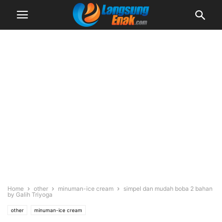
Home
other
minuman-ice cream
simpel dan mudah boba 2 bahan
by Galih Triyoga
other
minuman-ice cream