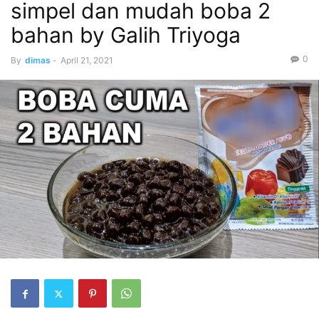
simpel dan mudah boba 2
bahan by Galih Triyoga
0
By
dimas
-
April 21, 2021