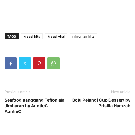
TAGS
kreasi hits
kreasi viral
minuman hits
Previous article
Next article
Seafood panggang Teflon ala
Bolu Pelangi Cup Dessert by
Jimbaran by AuntieC
Prisilia Hamzah
AuntieC