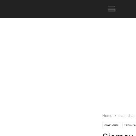
Home
main dish
main dish
tahu-te