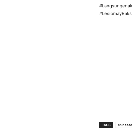
#Langsungenak
#LesiomayBaks
TAGS
chinesse