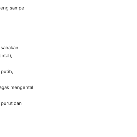
oreng sampe
usahakan
ntal),
putih,
 agak mengental
 purut dan