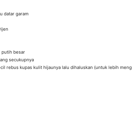
au datar garam
ijen
 putih besar
wang secukupnya
ecil rebus kupas kulit hijaunya lalu dihaluskan (untuk lebih me