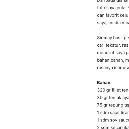
Daripada disha
foto saya pula.
dan favorit ke
saya, ini dia m
Siomay hasil p
cari tekstur, r
menurut saya pa
bahan bahan, me
rasanya istimew
Bahan:
320 gr fillet ten
30 gr lemak ay
75 gr tepung ta
1 sdm saos tira
1 sdm soy sauce
2 sdm kecap ik