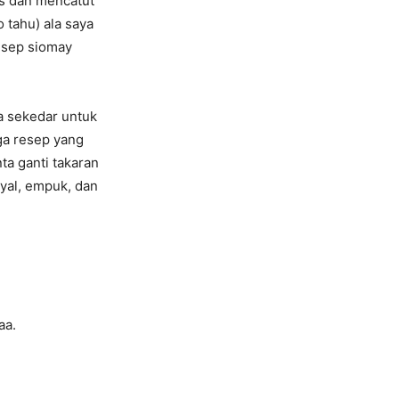
is dan mencatut
 tahu) ala saya
esep siomay
a sekedar untuk
uga resep yang
ta ganti takaran
nyal, empuk, dan
aa.