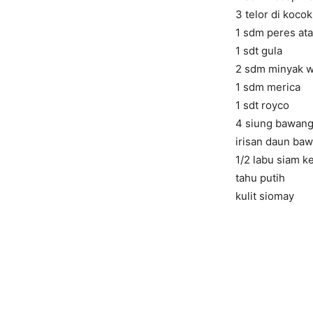
3 telor di kocok
1 sdm peres at
1 sdt gula
2 sdm minyak w
1 sdm merica
1 sdt royco
4 siung bawang
irisan daun ba
1/2 labu siam k
tahu putih
kulit siomay