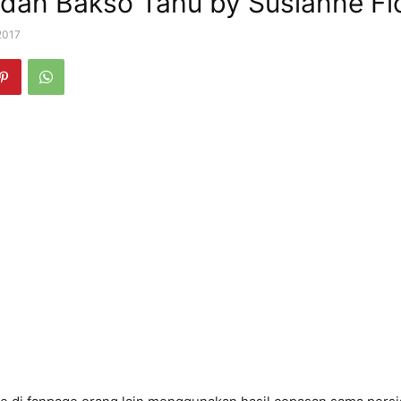
dan Bakso Tahu by Susianne Fl
 2017