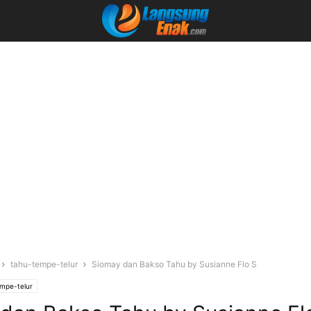
tahu-tempe-telur
Siomay dan Bakso Tahu by Susianne Flo S
mpe-telur