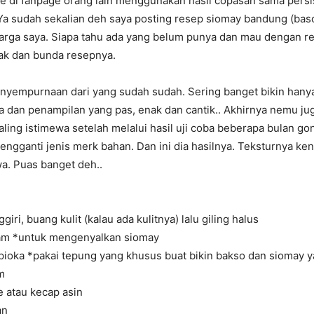
re di fanpage orang lain menggunakan hasil copasan sama pers
 Ya sudah sekalian deh saya posting resep siomay bandung (baso
luarga saya. Siapa tahu ada yang belum punya dan mau dengan r
bak dan bunda resepnya.
enyempurnaan dari yang sudah sudah. Sering banget bikin hany
asa dan penampilan yang pas, enak dan cantik.. Akhirnya nemu j
ling istimewa setelah melalui hasil uji coba beberapa bulan gon
ngganti jenis merk bahan. Dan ini dia hasilnya. Teksturnya ke
a. Puas banget deh..
ggiri, buang kulit (kalau ada kulitnya) lalu giling halus
am *untuk mengenyalkan siomay
pioka *pakai tepung yang khusus buat bikin bakso dan siomay y
m
 atau kecap asin
an