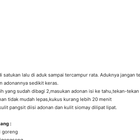
 satukan lalu di aduk sampai tercampur rata. Aduknya jangan te
in adonannya sedikit keras.
tih yang sudah dibagi 2,masukan adonan isi ke tahu,tekan-tek
nan tidak mudah lepas,kukus kurang lebih 20 menit
lit pangsit diisi adonan dan kulit siomay dilipat lipat.
ang :
i goreng
digongseng