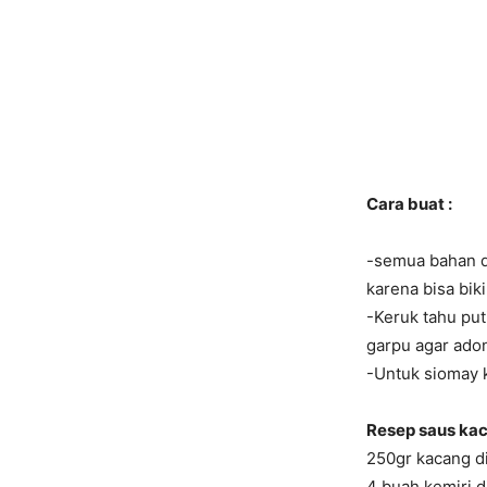
Cara buat :
-semua bahan di
karena bisa bik
-Keruk tahu pu
garpu agar ado
-Untuk siomay ku
Resep saus kac
250gr kacang d
4 buah kemiri 