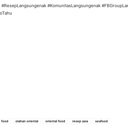
 #ResepLangsungenak #KomunitasLangsungenak #FBGroupLa
oTahu
 food
olahan oriental
oriental food
resep asia
seafood