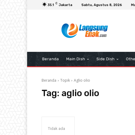
C
35.1
Jakarta
Sabtu, Agustus 8, 2026
Ma
Beranda
Main Dish
Side Dish
Othe
Beranda
Topik
Aglio olio
Tag:
aglio olio
Tidak ada