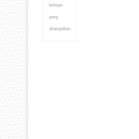
kiriman
yang
ditampilkan