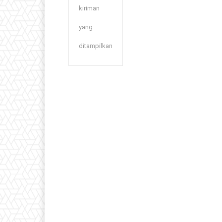
kiriman
yang
ditampilkan