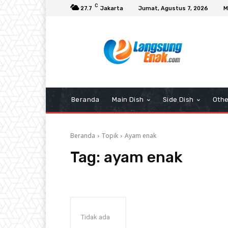
C
27.7
Jakarta
Jumat, Agustus 7, 2026
M
Beranda
Main Dish
Side Dish
Othe
Beranda
Topik
Ayam enak
Tag:
ayam enak
Tidak ada