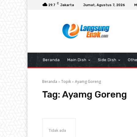
C
29.7
Jakarta
Jumat, Agustus 7, 2026
M
Beranda
Main Dish
Side Dish
Othe
Beranda
Topik
Ayamg Goreng
Tag:
Ayamg Goreng
Tidak ada