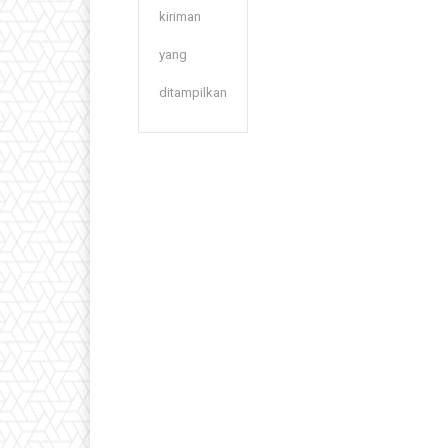
kiriman
yang
ditampilkan