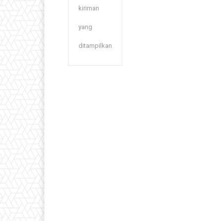
kiriman
yang
ditampilkan