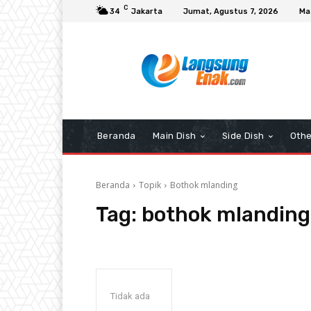
C
34
Jakarta
Jumat, Agustus 7, 2026
Ma
Beranda
Main Dish
Side Dish
Othe
Beranda
Topik
Bothok mlanding
Tag:
bothok mlanding
Tidak ada