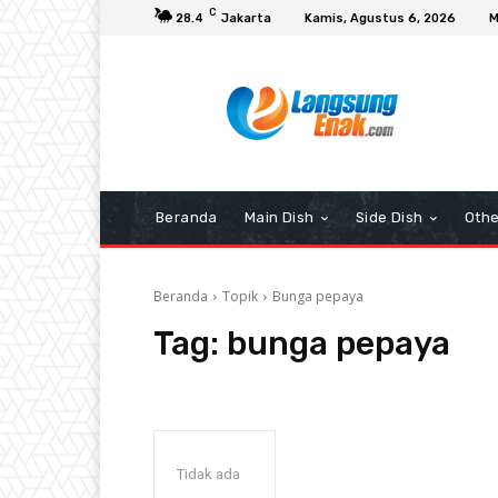
C
28.4
Jakarta
Kamis, Agustus 6, 2026
M
Beranda
Main Dish
Side Dish
Othe
Beranda
Topik
Bunga pepaya
Tag:
bunga pepaya
Tidak ada