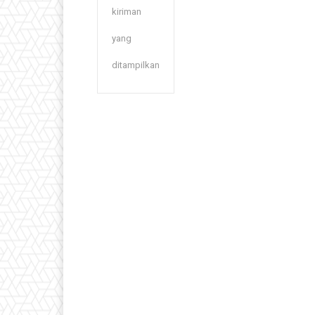
kiriman
yang
ditampilkan