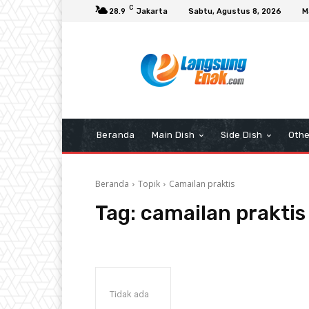
C
28.9
Jakarta
Sabtu, Agustus 8, 2026
M
Beranda
Main Dish
Side Dish
Othe
Beranda
Topik
Camailan praktis
Tag:
camailan praktis
Tidak ada