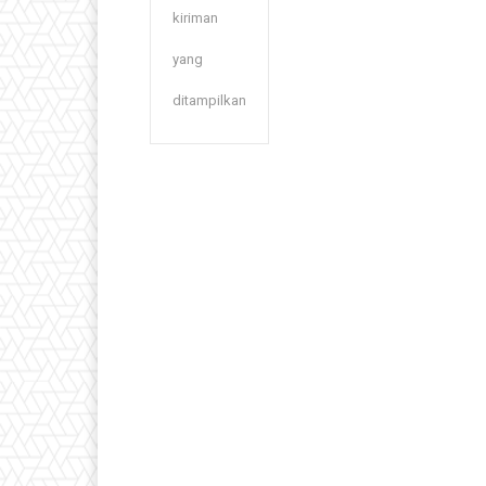
kiriman
yang
ditampilkan