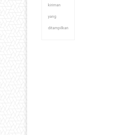
kiriman
yang
ditampilkan