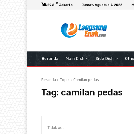
C
29.6
Jakarta
Jumat, Agustus 7, 2026
M
Beranda
Main Dish
Side Dish
Othe
Beranda
Topik
Camilan pedas
Tag:
camilan pedas
Tidak ada