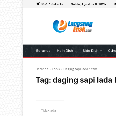
C
30.6
Jakarta
Sabtu, Agustus 8, 2026
M
Beranda
Main Dish
Side Dish
Othe
Beranda
Topik
Daging sapi lada hitam
Tag:
daging sapi lada
Tidak ada