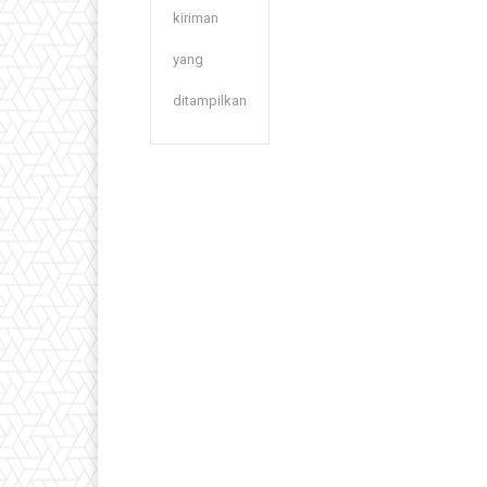
kiriman
yang
ditampilkan