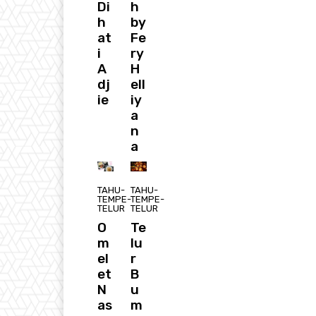
Di
h
h
by
at
Fe
i
ry
A
H
dj
ell
ie
iy
a
n
a
TAHU-
TAHU-
TEMPE-
TEMPE-
TELUR
TELUR
O
Te
m
lu
el
r
et
B
N
u
as
m