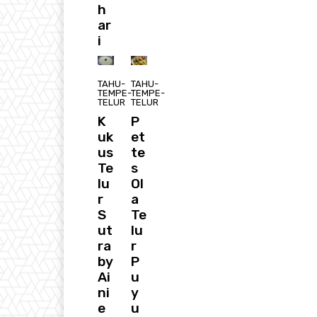
h
ar
i
TAHU-
TAHU-
TEMPE-
TEMPE-
TELUR
TELUR
K
P
uk
et
us
te
Te
s
lu
Ol
r
a
S
Te
ut
lu
ra
r
by
P
Ai
u
ni
y
e
u