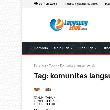
C
29
Jakarta
Sabtu, Agustus 8, 2026
Mas
Beranda
Main Dish
Side Dish
Othe
Beranda
Topik
Komunitas langsungenak
Tag:
komunitas lang
TAHU-
TAHU-
TEMPE-
TEMPE-
TELUR
TELUR