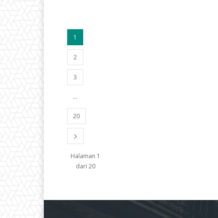
1
2
3
...
20
Halaman 1
dari 20