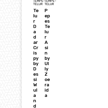
TEMPE-
TEMPE-
TELUR
TELUR
Te
P
lu
ep
r
es
D
Te
a
lu
d
r
ar
A
Cr
si
is
n
py
by
by
Ul
D
ly
es
Z
si
oe
W
ra
ul
id
a
a
n
d