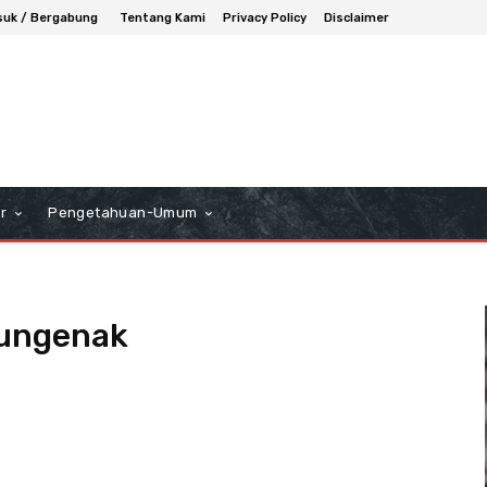
uk / Bergabung
Tentang Kami
Privacy Policy
Disclaimer
r
Pengetahuan-Umum
sungenak