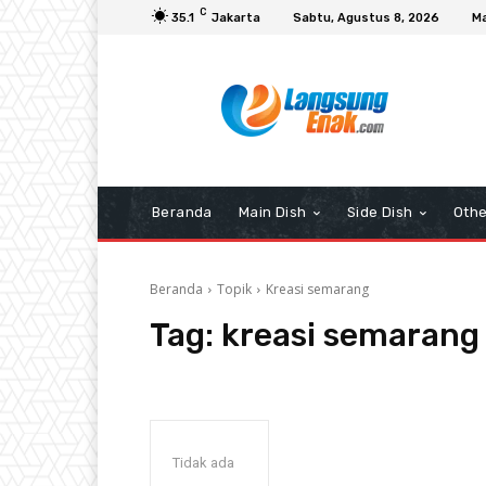
C
35.1
Jakarta
Sabtu, Agustus 8, 2026
Ma
Beranda
Main Dish
Side Dish
Othe
Beranda
Topik
Kreasi semarang
Tag:
kreasi semarang
Tidak ada