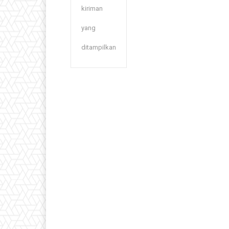
kiriman
yang
ditampilkan