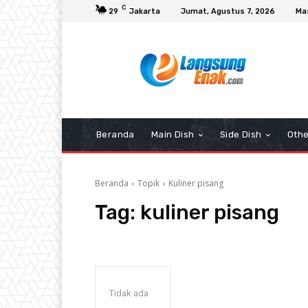
C
29
Jakarta
Jumat, Agustus 7, 2026
Ma
Beranda
Main Dish
Side Dish
Othe
Beranda
Topik
Kuliner pisang
Tag:
kuliner pisang
Tidak ada