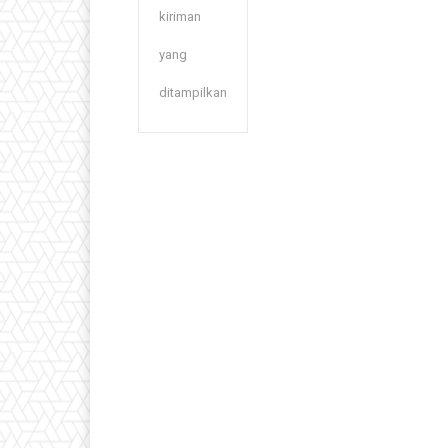
kiriman
yang
ditampilkan