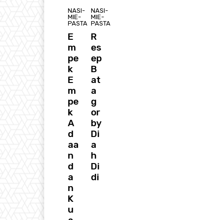
NASI-
NASI-
MIE-
MIE-
PASTA
PASTA
E
R
m
es
pe
ep
k
B
E
at
m
a
pe
g
k
or
A
by
d
Di
aa
a
n
h
d
Di
a
di
n
K
u