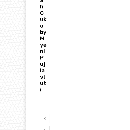
a
h
C
uk
o
by
M
ye
ni
P
uj
ia
st
ut
i