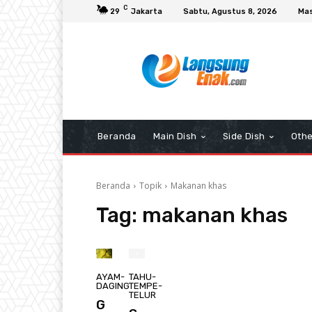
C
29
Jakarta
Sabtu, Agustus 8, 2026
Mas
Beranda
Main Dish
Side Dish
Othe
Beranda
Topik
Makanan khas
Tag:
makanan khas
AYAM-
TAHU-
DAGING
TEMPE-
TELUR
G