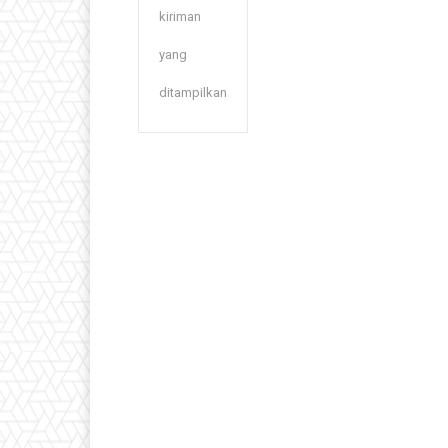
kiriman
yang
ditampilkan