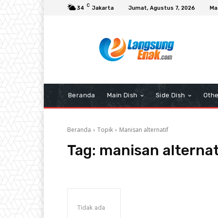
C
34
Jakarta
Jumat, Agustus 7, 2026
Ma
Beranda
Main Dish
Side Dish
Othe
Beranda
Topik
Manisan alternatif
Tag:
manisan alternat
Tidak ada