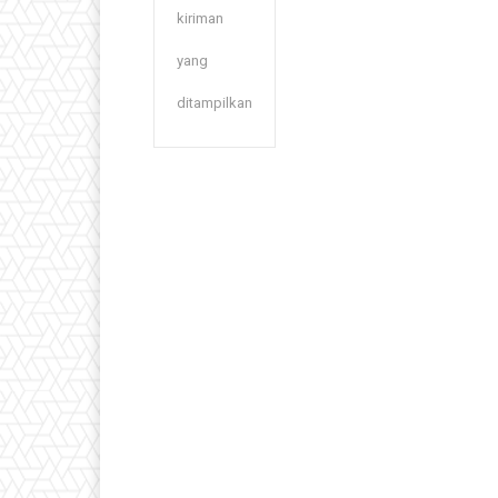
kiriman
yang
ditampilkan