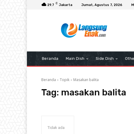
C
29.7
Jakarta
Jumat, Agustus 7, 2026
M
Beranda
Main Dish
Side Dish
Othe
Beranda
Topik
Masakan balita
Tag:
masakan balita
Tidak ada