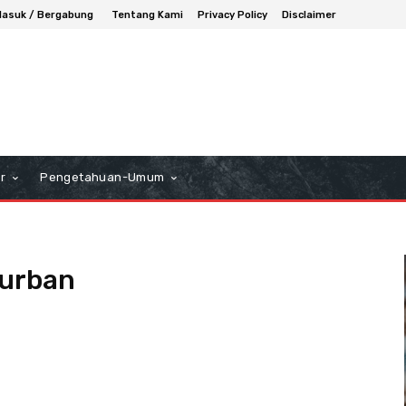
asuk / Bergabung
Tentang Kami
Privacy Policy
Disclaimer
r
Pengetahuan-Umum
kurban