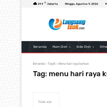
C
29.9
Jakarta
Minggu, Agustus 9, 2026
M
Beranda
Main Dish
Side Dish
Othe
Beranda
Topik
Menu hari raya kurban
Tag:
menu hari raya 
Tidak ada