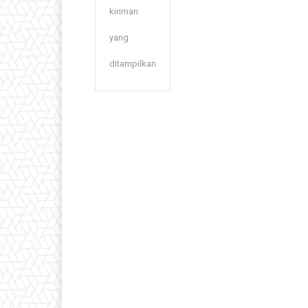
kiriman
yang
ditampilkan