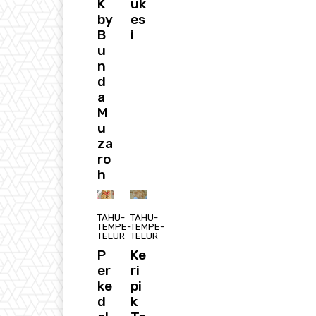
K
uk
by
es
B
i
u
n
d
a
M
u
za
ro
h
TAHU-
TAHU-
TEMPE-
TEMPE-
TELUR
TELUR
P
Ke
er
ri
ke
pi
d
k