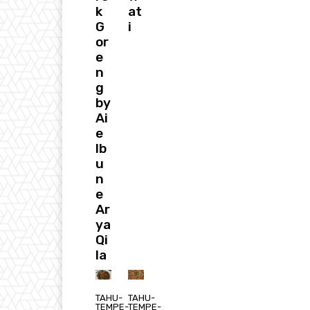
k
at
G
i
or
e
n
g
by
Ai
e
Ib
u
n
e
Ar
ya
Qi
la
TAHU-
TAHU-
TEMPE-
TEMPE-