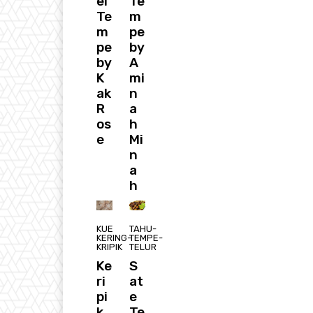
el
Te
Te
m
m
pe
pe
by
by
A
K
mi
ak
n
R
a
os
h
e
Mi
n
a
h
KUE
TAHU-
KERING-
TEMPE-
KRIPIK
TELUR
Ke
S
ri
at
pi
e
k
Te