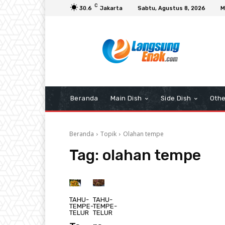
C
30.6
Jakarta
Sabtu, Agustus 8, 2026
M
Beranda
Main Dish
Side Dish
Othe
Beranda
Topik
Olahan tempe
Tag:
olahan tempe
TAHU-
TAHU-
TEMPE-
TEMPE-
TELUR
TELUR