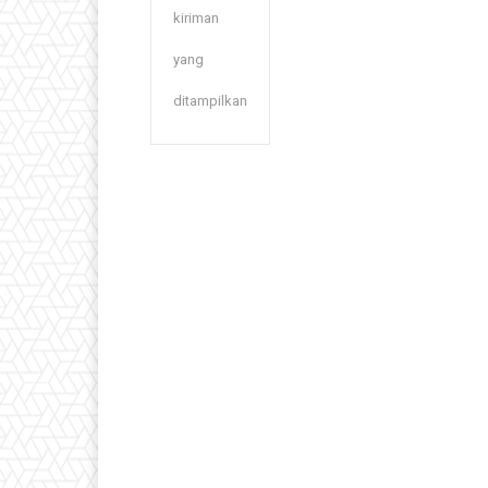
kiriman
yang
ditampilkan