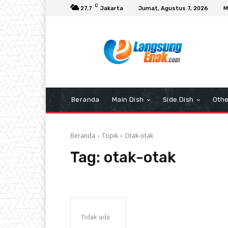
C
27.7
Jakarta
Jumat, Agustus 7, 2026
M
Beranda
Main Dish
Side Dish
Othe
Beranda
Topik
Otak-otak
Tag:
otak-otak
Tidak ada