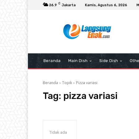
C
26.9
Jakarta
Kamis, Agustus 6, 2026
M
Beranda
Main Dish
Side Dish
Othe
Beranda
Topik
Pizza variasi
Tag:
pizza variasi
Tidak ada