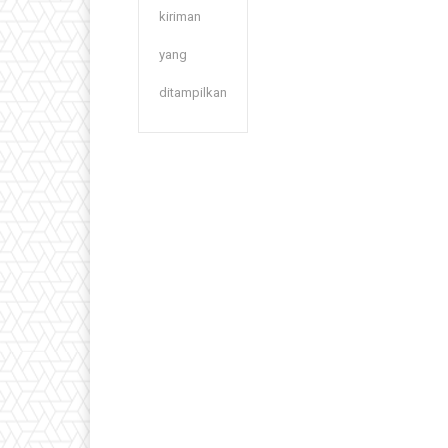
kiriman
yang
ditampilkan