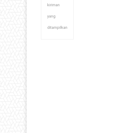
kiriman
yang
ditampilkan