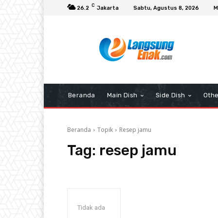
C
26.2
Jakarta
Sabtu, Agustus 8, 2026
M
Beranda
Main Dish
Side Dish
Othe
Beranda
Topik
Resep jamu
Tag:
resep jamu
Tidak ada