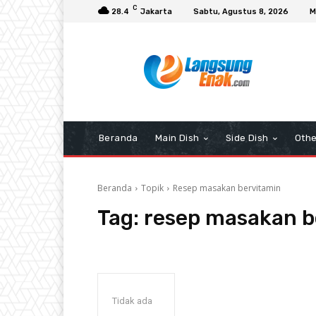
C
28.4
Jakarta
Sabtu, Agustus 8, 2026
M
Beranda
Main Dish
Side Dish
Othe
Beranda
Topik
Resep masakan bervitamin
Tag:
resep masakan b
Tidak ada