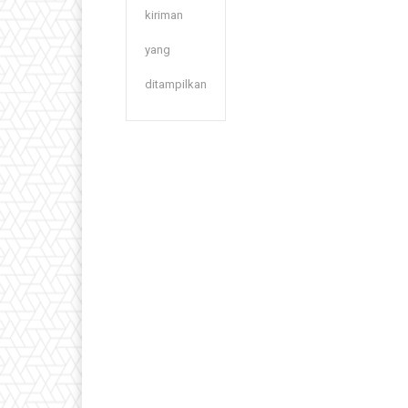
kiriman
yang
ditampilkan