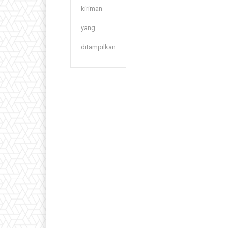
kiriman
yang
ditampilkan