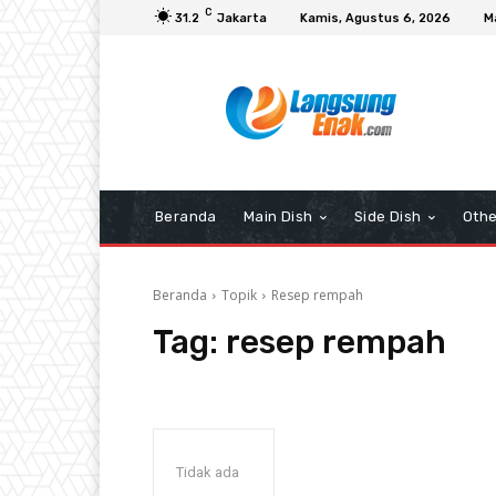
C
31.2
Jakarta
Kamis, Agustus 6, 2026
M
Beranda
Main Dish
Side Dish
Othe
Beranda
Topik
Resep rempah
Tag:
resep rempah
Tidak ada