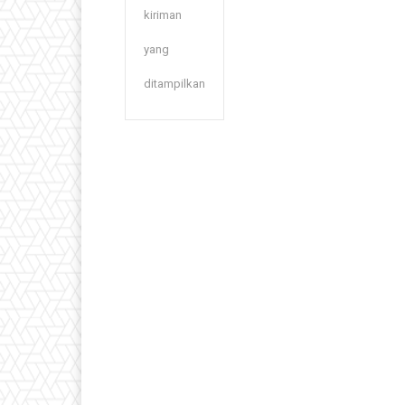
kiriman
yang
ditampilkan