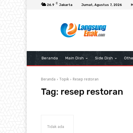
C
26.9
Jakarta
Jumat, Agustus 7, 2026
M
Beranda
Main Dish
Side Dish
Othe
Beranda
Topik
Resep restoran
Tag:
resep restoran
Tidak ada