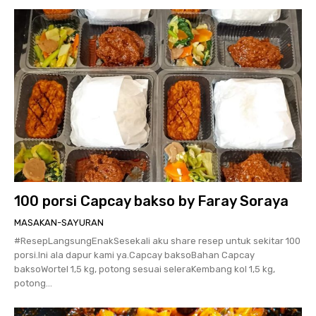
100 porsi Capcay bakso by Faray Soraya
MASAKAN-SAYURAN
#ResepLangsungEnakSesekali aku share resep untuk sekitar 100
porsi.Ini ala dapur kami ya.Capcay baksoBahan Capcay
baksoWortel 1,5 kg, potong sesuai seleraKembang kol 1,5 kg,
potong...