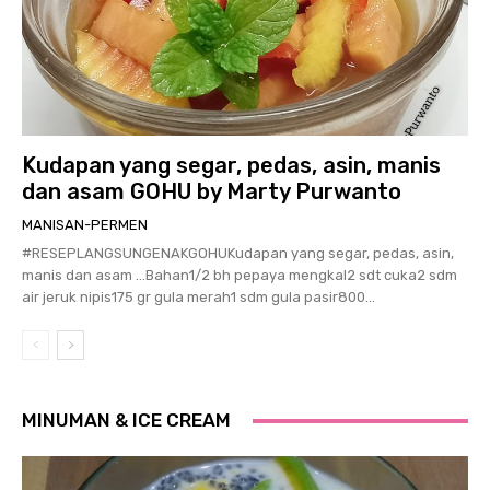
Kudapan yang segar, pedas, asin, manis
dan asam GOHU by Marty Purwanto
MANISAN-PERMEN
#RESEPLANGSUNGENAKGOHUKudapan yang segar, pedas, asin,
manis dan asam …Bahan1/2 bh pepaya mengkal2 sdt cuka2 sdm
air jeruk nipis175 gr gula merah1 sdm gula pasir800...
MINUMAN & ICE CREAM