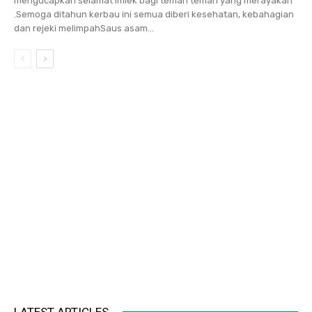
mengucapkan selamat Imlek bagi teman teman yang merayakan
.Semoga ditahun kerbau ini semua diberi kesehatan, kebahagian
dan rejeki melimpahSaus asam...