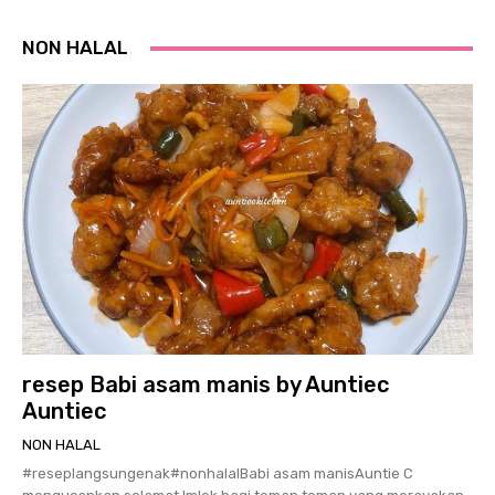
NON HALAL
resep Babi asam manis by Auntiec
Auntiec
NON HALAL
#reseplangsungenak#nonhalalBabi asam manisAuntie C