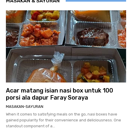
MASAKAN & SAYURAN
Acar matang isian nasi box untuk 100
porsi ala dapur Faray Soraya
MASAKAN-SAYURAN
When it comes to satisfying meals on the go, nasi boxes have
gained popularity for their convenience and deliciousness. One
standout component of a...