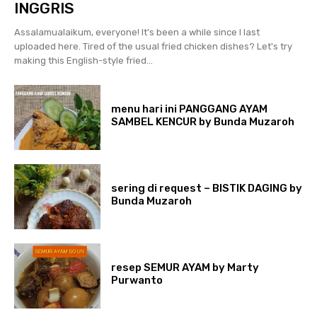
INGGRIS
Assalamualaikum, everyone! It's been a while since I last
uploaded here. Tired of the usual fried chicken dishes? Let's try
making this English-style fried...
menu hari ini PANGGANG AYAM
SAMBEL KENCUR by Bunda Muzaroh
sering di request – BISTIK DAGING by
Bunda Muzaroh
resep SEMUR AYAM by Marty
Purwanto