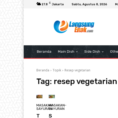
C
27.8
Jakarta
Sabtu, Agustus 8, 2026
M
Beranda
Main Dish
Side Dish
Othe
Beranda
Topik
Resep vegetarian
Tag:
resep vegetarian
MASAKAN-
MASAKAN-
SAYURAN
SAYURAN
T
S