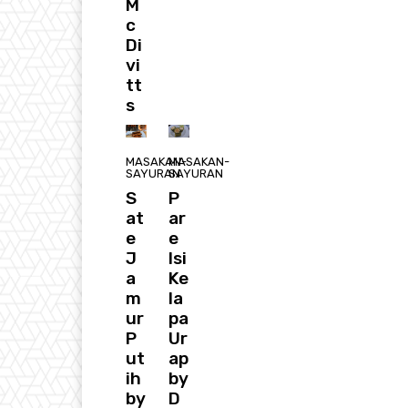
M
c
Di
vi
tt
s
MASAKAN-
MASAKAN-
SAYURAN
SAYURAN
S
P
at
ar
e
e
J
Isi
a
Ke
m
la
ur
pa
P
Ur
ut
ap
ih
by
by
D