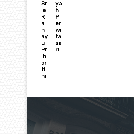
Sr
ya
ie
h
R
P
a
er
h
wi
ay
ta
u
sa
Pr
ri
ih
ar
ti
ni