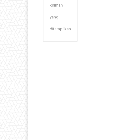
kiriman
yang
ditampilkan