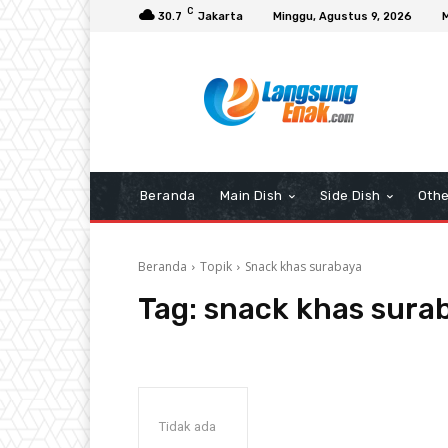
C
30.7
Jakarta
Minggu, Agustus 9, 2026
Beranda
Main Dish
Side Dish
Othe
Beranda
Topik
Snack khas surabaya
Tag:
snack khas sura
Tidak ada