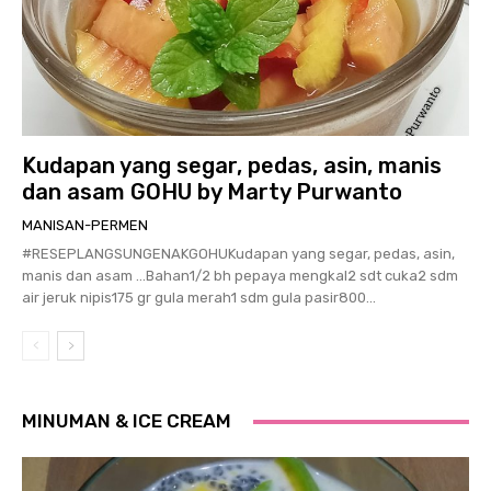
Kudapan yang segar, pedas, asin, manis
dan asam GOHU by Marty Purwanto
MANISAN-PERMEN
#RESEPLANGSUNGENAKGOHUKudapan yang segar, pedas, asin,
manis dan asam …Bahan1/2 bh pepaya mengkal2 sdt cuka2 sdm
air jeruk nipis175 gr gula merah1 sdm gula pasir800...
MINUMAN & ICE CREAM