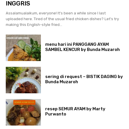
INGGRIS
Assalamualaikum, everyone! It's been a while since I last
uploaded here. Tired of the usual fried chicken dishes? Let's try
making this English-style fried...
menu hari ini PANGGANG AYAM
SAMBEL KENCUR by Bunda Muzaroh
sering di request – BISTIK DAGING by
Bunda Muzaroh
resep SEMUR AYAM by Marty
Purwanto