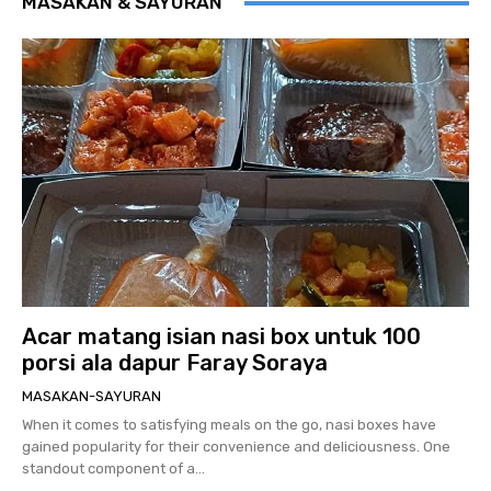
MASAKAN & SAYURAN
Acar matang isian nasi box untuk 100
porsi ala dapur Faray Soraya
MASAKAN-SAYURAN
When it comes to satisfying meals on the go, nasi boxes have
gained popularity for their convenience and deliciousness. One
standout component of a...