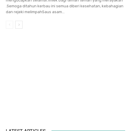
mengucapkan selamat Imlek bagi teman teman yang merayakan
.Semoga ditahun kerbau ini semua diberi kesehatan, kebahagian
dan rejeki melimpahSaus asam...