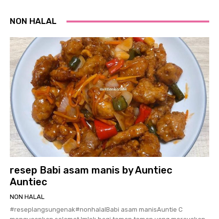
NON HALAL
resep Babi asam manis by Auntiec
Auntiec
NON HALAL
#reseplangsungenak#nonhalalBabi asam manisAuntie C