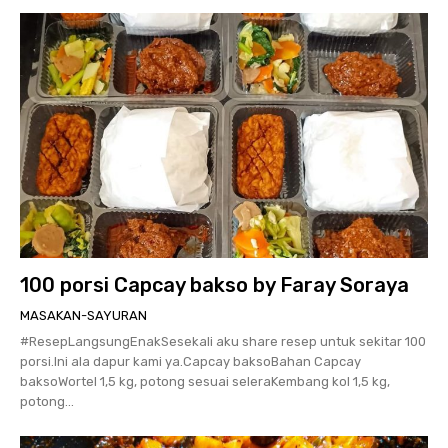
100 porsi Capcay bakso by Faray Soraya
MASAKAN-SAYURAN
#ResepLangsungEnakSesekali aku share resep untuk sekitar 100
porsi.Ini ala dapur kami ya.Capcay baksoBahan Capcay
baksoWortel 1,5 kg, potong sesuai seleraKembang kol 1,5 kg,
potong...