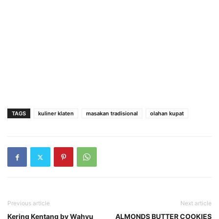
TAGS
kuliner klaten
masakan tradisional
olahan kupat
Previous article
Next article
Kering Kentang by Wahyu
ALMONDS BUTTER COOKIES