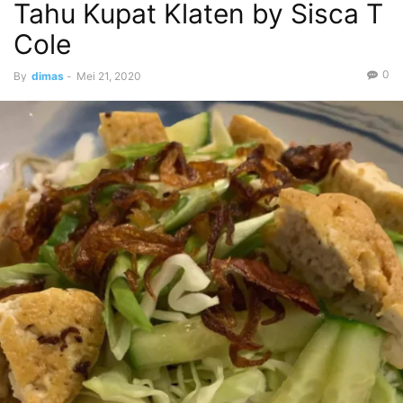
Tahu Kupat Klaten by Sisca T
Cole
0
By
dimas
-
Mei 21, 2020