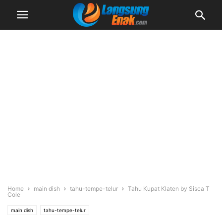
Home
main dish
tahu-tempe-telur
Tahu Kupat Klaten by Sisca T
Cole
main dish
tahu-tempe-telur