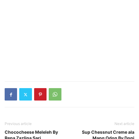
Previous article
Next article
Chococheese Meleleh By
Sup Chessnut Creme ala
Rena Zazlina Sari
Mang Odon By Doni