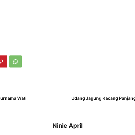
Purnama Wati
Udang Jagung Kacang Panjang 
Ninie April