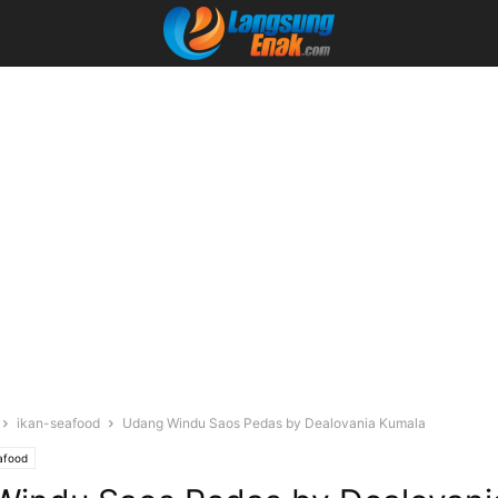
ikan-seafood
Udang Windu Saos Pedas by Dealovania Kumala
afood