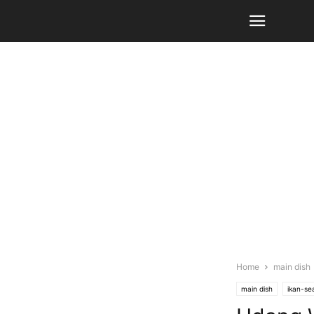
Home
main dish
main dish
ikan-se