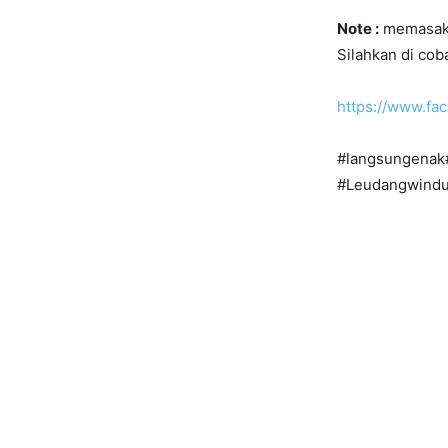
Note :
memasak u
Silahkan di co
https://www.f
#langsungenak
#Leudangwind