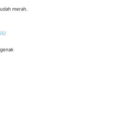
sudah merah.
55/
ngenak