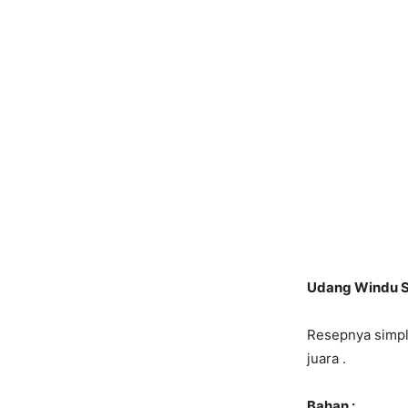
Udang Windu S
Resepnya simpl
juara .
Bahan :