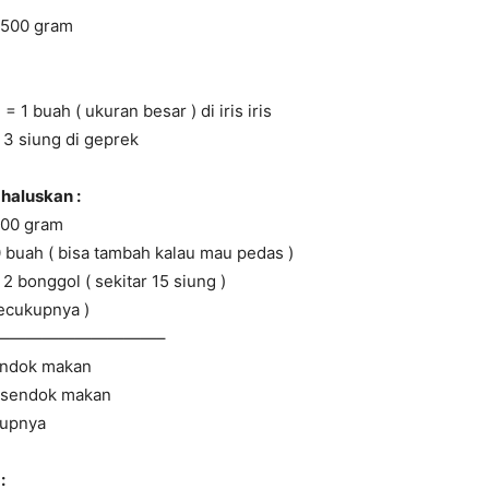
 500 gram
1 buah ( ukuran besar ) di iris iris
 3 siung di geprek
haluskan :
100 gram
 buah ( bisa tambah kalau mau pedas )
2 bonggol ( sekitar 15 siung )
secukupnya )
——————————–
endok makan
 sendok makan
kupnya
: