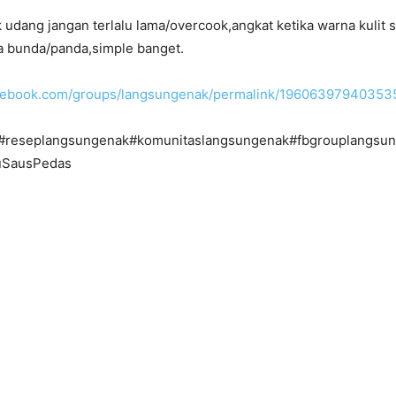
dang jangan terlalu lama/overcook,angkat ketika warna kulit 
ba bunda/panda,simple banget.
acebook.com/groups/langsungenak/permalink/19606397940353
#reseplangsungenak#komunitaslangsungenak#fbgrouplangsu
uSausPedas