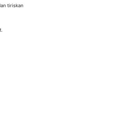
n tiriskan
t.