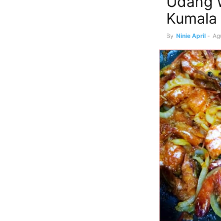
Udang 
Kumala
By
Ninie April
-
Ag