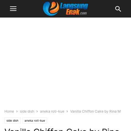
Home
side dish
aneka roti-kue
Vanilla Chiffon Cake by Rina M
side dish
aneka roti-kue