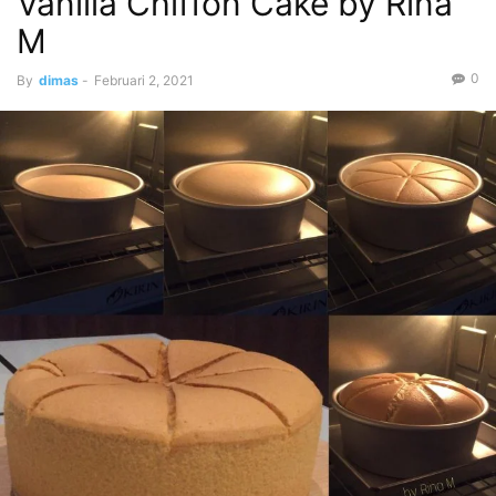
Vanilla Chiffon Cake by Rina
M
0
By
dimas
-
Februari 2, 2021