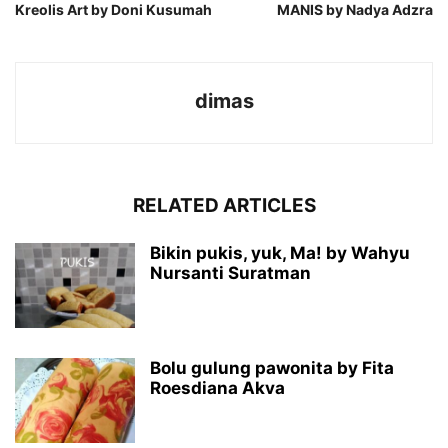
Kreolis Art by Doni Kusumah
MANIS by Nadya Adzra
dimas
RELATED ARTICLES
Bikin pukis, yuk, Ma! by Wahyu
Nursanti Suratman
Bolu gulung pawonita by Fita
Roesdiana Akva