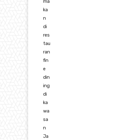
ma
ka
n
di
res
tau
ran
fin
e
din
ing
di
ka
wa
sa
n
Ja