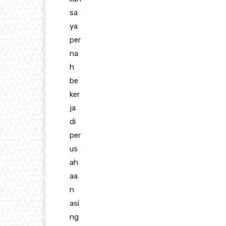
sa
ya
per
na
h
be
ker
ja
di
per
us
ah
aa
n
asi
ng