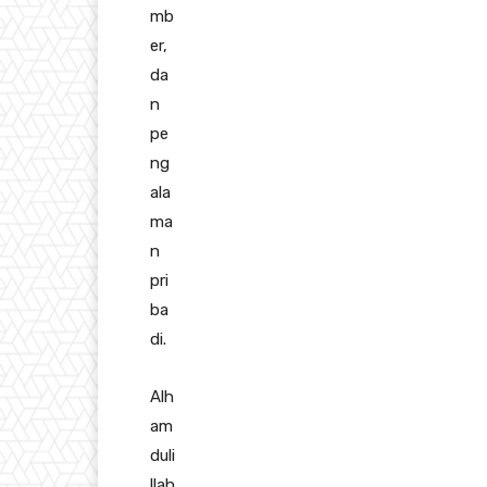
mb
er,
da
n
pe
ng
ala
ma
n
pri
ba
di.
Alh
am
duli
llah