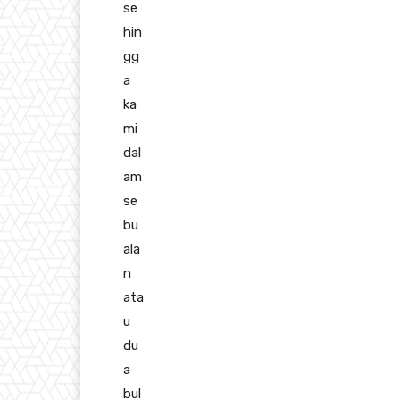
se
hin
gg
a
ka
mi
dal
am
se
bu
ala
n
ata
u
du
a
bul