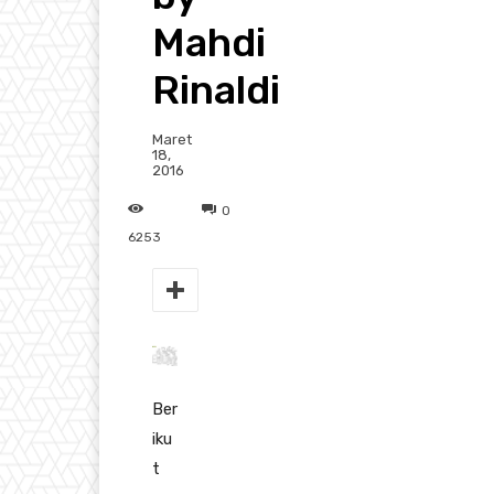
Mahdi
Rinaldi
Maret
18,
2016
0
6253
Ber
iku
t