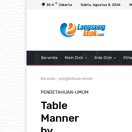
C
30.4
Jakarta
Sabtu, Agustus 8, 2026
M
Beranda
Main Dish
Side Dish
Othe
Beranda
pengetahuan-umum
PENGETAHUAN-UMUM
Table
Manner
by