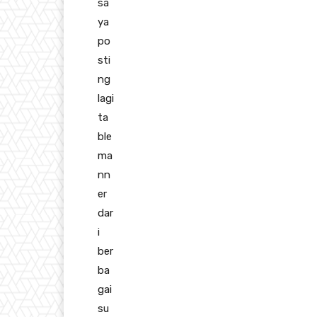
sa
ya
po
sti
ng
lagi
ta
ble
ma
nn
er
dar
i
ber
ba
gai
su