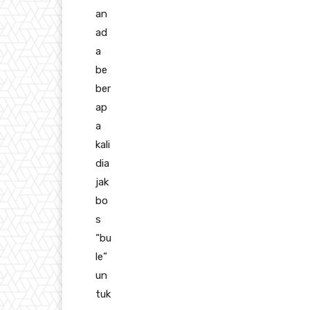
an
ad
a
be
ber
ap
a
kali
dia
jak
bo
s
“bu
le”
un
tuk