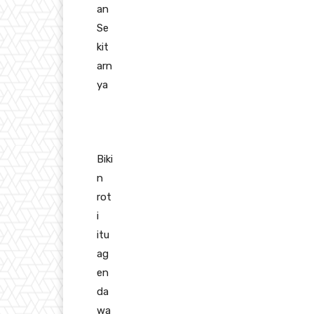
an
Se
kit
arn
ya
Biki
n
rot
i
itu
ag
en
da
wa