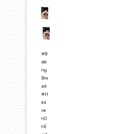
#B
aki
ng
Bre
ad
#H
ea
ve
nO
nE