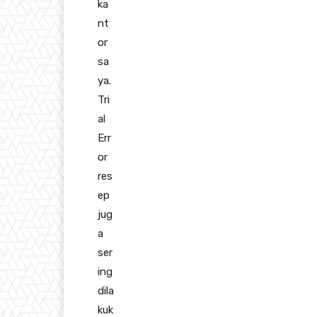
ka
nt
or
sa
ya.
Tri
al
Err
or
res
ep
jug
a
ser
ing
dila
kuk