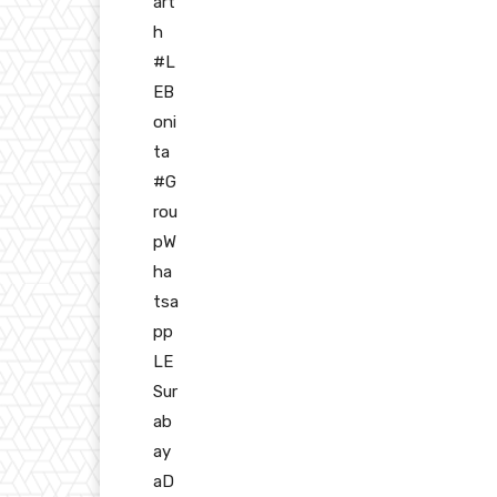
art
h
#L
EB
oni
ta
#G
rou
pW
ha
tsa
pp
LE
Sur
ab
ay
aD