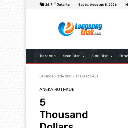
C
26.7
Jakarta
Sabtu, Agustus 8, 2026
M
Beranda
Main Dish
Side Dish
Othe
Beranda
side dish
aneka roti-kue
ANEKA ROTI-KUE
5
Thousand
Dollars