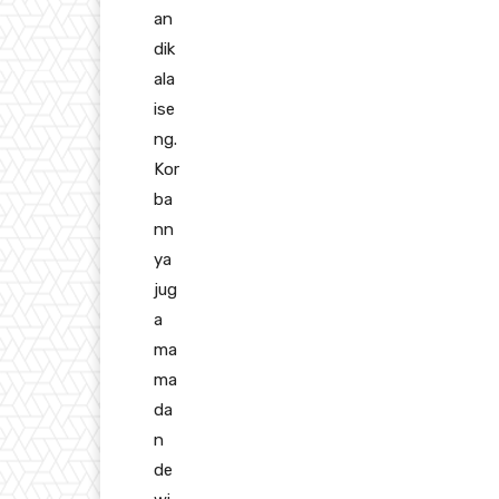
an
dik
ala
ise
ng.
Kor
ba
nn
ya
jug
a
ma
ma
da
n
de