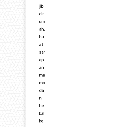
jib
dir
um
ah,
bu
at
sar
ap
an
ma
ma
da
n
be
kal
ke