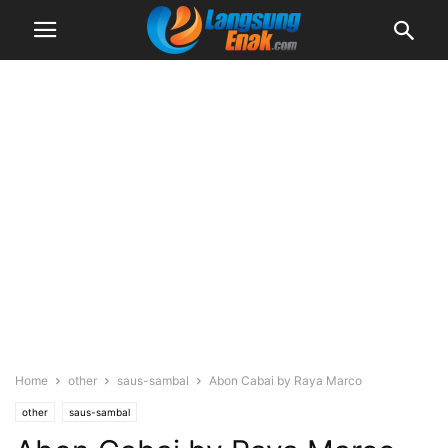
Home
other
saus-sambal
Abon Cabai by Raya Marco
other
saus-sambal