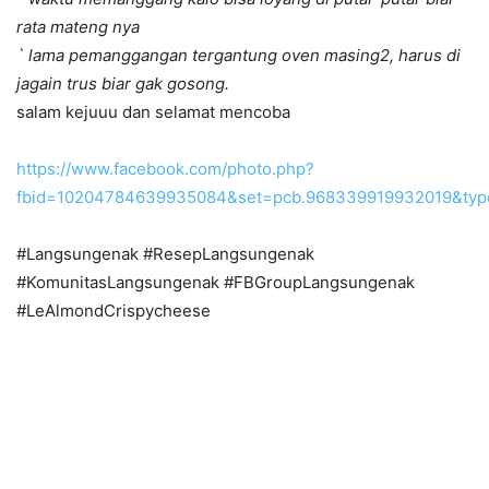
rata mateng nya
` lama pemanggangan tergantung oven masing2, harus di
jagain trus biar gak gosong.
salam kejuuu dan selamat mencoba
https://www.facebook.com/photo.php?
fbid=10204784639935084&set=pcb.968339919932019&typ
#Langsungenak #ResepLangsungenak
#KomunitasLangsungenak #FBGroupLangsungenak
#LeAlmondCrispycheese