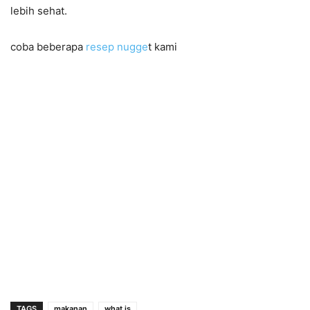
lebih sehat.
coba beberapa
resep nugge
t kami
TAGS
makanan
what is