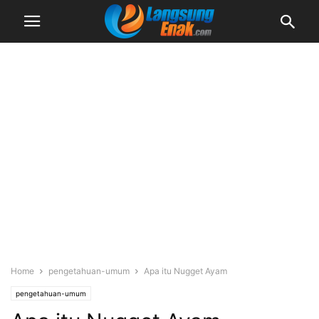
Home
pengetahuan-umum
Apa itu Nugget Ayam
pengetahuan-umum