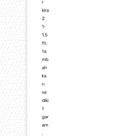
r
kira
2
1-
1,5
ltr,
ta
mb
ah
ka
n
se
diki
t
gar
am
,