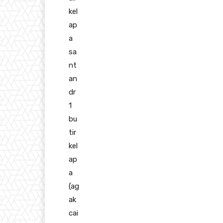
kel
ap
a
sa
nt
an
dr
1
bu
tir
kel
ap
a
(ag
ak
cai