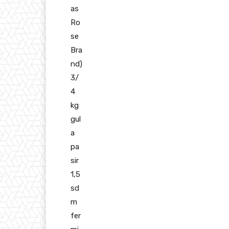
as
Ro
se
Bra
nd)
3/
4
kg
gul
a
pa
sir
1,5
sd
m
fer