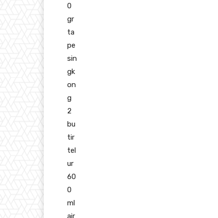
0
gr
ta
pe
sin
gk
on
g
2
bu
tir
tel
ur
60
0
ml
air