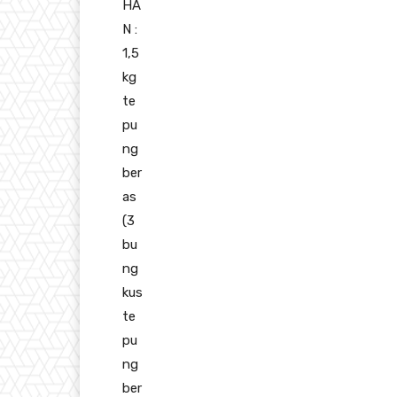
HA
N :
1,5
kg
te
pu
ng
ber
as
(3
bu
ng
kus
te
pu
ng
ber