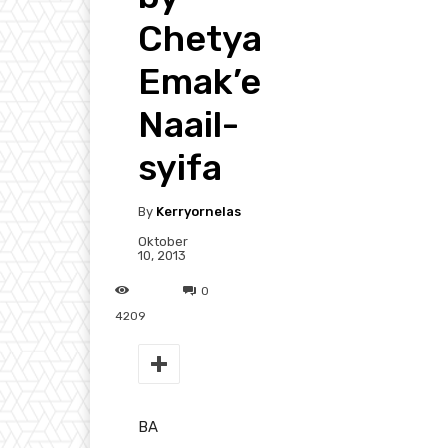
Chetya
Emak’e
Naail-
syifa
By
Kerryornelas
Oktober
10, 2013
0
4209
BA