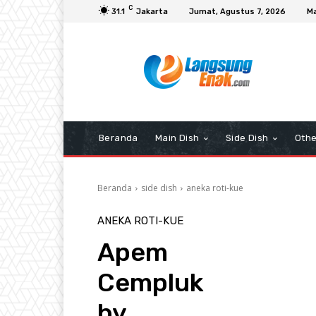
C
31.1
Jakarta
Jumat, Agustus 7, 2026
Ma
Beranda
Main Dish
Side Dish
Othe
Beranda
side dish
aneka roti-kue
ANEKA ROTI-KUE
Apem
Cempluk
by