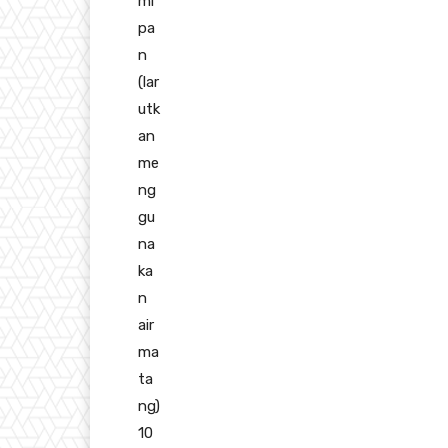
mi
pa
n
(lar
utk
an
me
ng
gu
na
ka
n
air
ma
ta
ng)
10