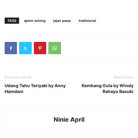
TAGS
apem selong
jajan pasar
tradisional
Previous article
Next article
Udang Tahu Teriyaki by Anny
Kembang Gula by Windy
Hamdani
Rahayu Basuki
Ninie April