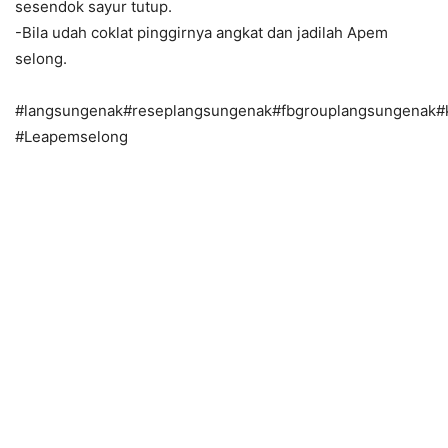
sesendok sayur tutup.
-Bila udah coklat pinggirnya angkat dan jadilah Apem
selong.
#langsungenak#reseplangsungenak#fbgrouplangsungenak#
#Leapemselong