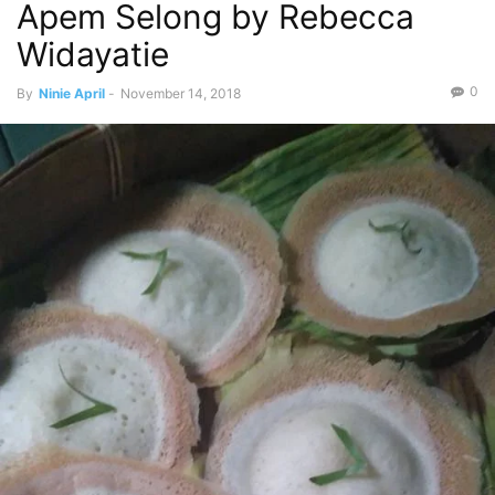
Apem Selong by Rebecca
Widayatie
0
By
Ninie April
-
November 14, 2018