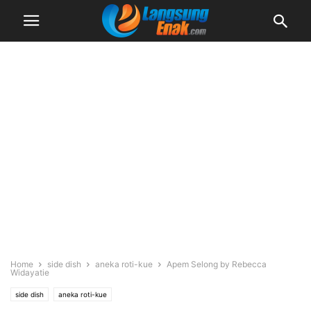
Home
side dish
aneka roti-kue
Apem Selong by Rebecca
Widayatie
side dish
aneka roti-kue