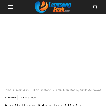
Home
main dish
ikan-seafood
Arsik Ikan Mas by Ninik Meidawati
main dish
ikan-seafood