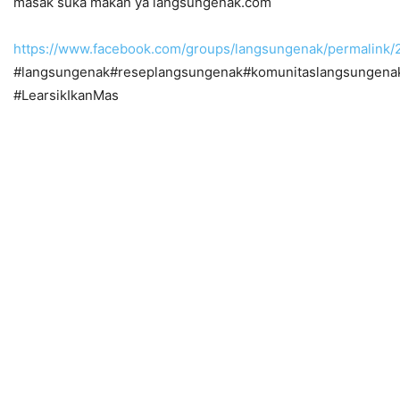
masak suka makan ya langsungenak.com
https://www.facebook.com/groups/langsungenak/permalin
#langsungenak#reseplangsungenak#komunitaslangsungena
#LearsikIkanMas