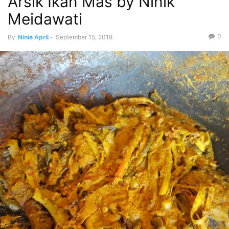
Arsik Ikan Mas by Ninik
Meidawati
0
By
Ninie April
-
September 15, 2018