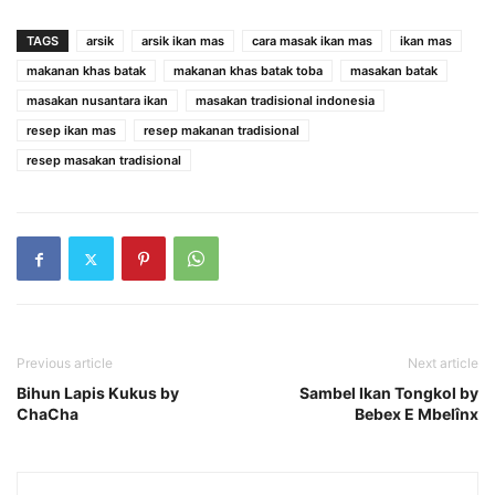
TAGS
arsik
arsik ikan mas
cara masak ikan mas
ikan mas
makanan khas batak
makanan khas batak toba
masakan batak
masakan nusantara ikan
masakan tradisional indonesia
resep ikan mas
resep makanan tradisional
resep masakan tradisional
Previous article
Next article
Bihun Lapis Kukus by
Sambel Ikan Tongkol by
ChaCha
Bebex E Mbelînx