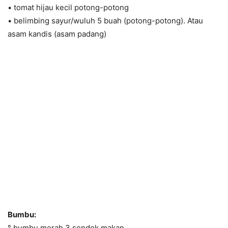
• tomat hijau kecil potong-potong
• belimbing sayur/wuluh 5 buah (potong-potong). Atau
asam kandis (asam padang)
Bumbu:
° bumbu merah 3 sendok makan