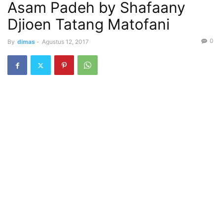
Asam Padeh by Shafaany
Djioen Tatang Matofani
0
By
dimas
-
Agustus 12, 2017