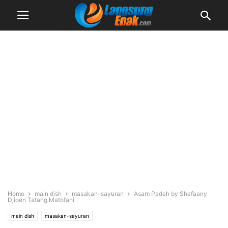
Home
main dish
masakan-sayuran
Asam Padeh by Shafaany
Djioen Tatang Matofani
main dish
masakan-sayuran