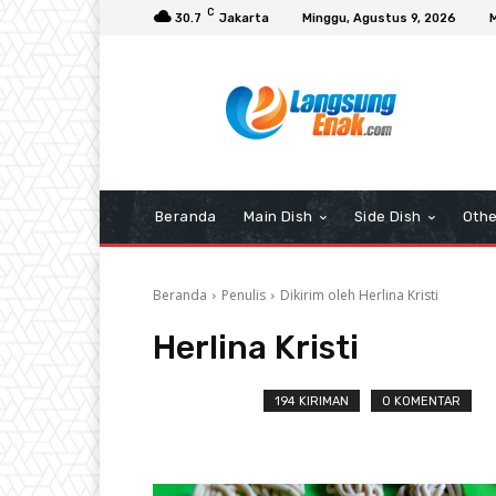
C
30.7
Jakarta
Minggu, Agustus 9, 2026
Beranda
Main Dish
Side Dish
Othe
Beranda
Penulis
Dikirim oleh Herlina Kristi
Herlina Kristi
194 KIRIMAN
0 KOMENTAR