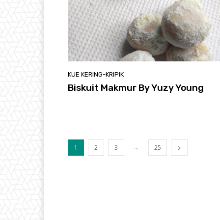
KUE KERING-KRIPIK
Biskuit Makmur By Yuzy Young
...
1
2
3
25