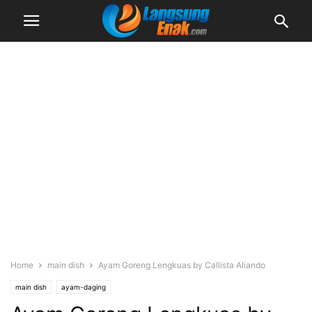
Home
main dish
Ayam Goreng Lengkuas by Callista Aliando
main dish
ayam-daging