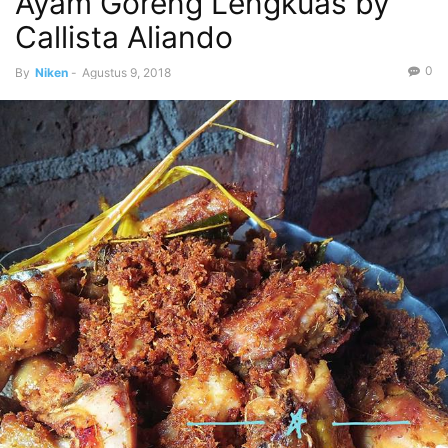
Ayam Goreng Lengkuas by
Callista Aliando
0
By
Niken
-
Agustus 9, 2018