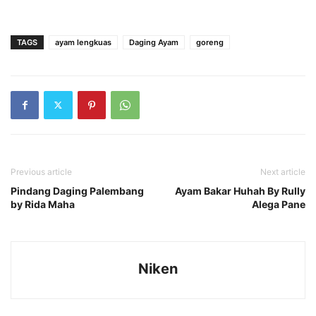
TAGS
ayam lengkuas
Daging Ayam
goreng
Previous article
Next article
Pindang Daging Palembang
Ayam Bakar Huhah By Rully
by Rida Maha
Alega Pane
Niken